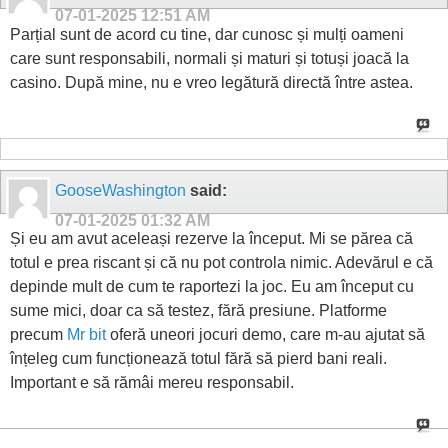
07-01-2025
12:51 AM
Parțial sunt de acord cu tine, dar cunosc și mulți oameni
care sunt responsabili, normali și maturi și totuși joacă la
casino. După mine, nu e vreo legătură directă între astea.
GooseWashington
said:
07-01-2025
01:32 AM
Și eu am avut aceleași rezerve la început. Mi se părea că
totul e prea riscant și că nu pot controla nimic. Adevărul e că
depinde mult de cum te raportezi la joc. Eu am început cu
sume mici, doar ca să testez, fără presiune. Platforme
precum
Mr bit
oferă uneori jocuri demo, care m-au ajutat să
înțeleg cum funcționează totul fără să pierd bani reali.
Important e să rămâi mereu responsabil.