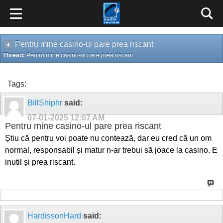
Pentru mine casino-ul pare prea riscant
Thread:
Pentru mine casino-ul pare prea riscant
Tags:
BillShiphr
said:
07-01-2025
12:07 AM
Pentru mine casino-ul pare prea riscant
Știu că pentru voi poate nu contează, dar eu cred că un om
normal, responsabil și matur n-ar trebui să joace la casino. E
inutil și prea riscant.
HardissonHard
said: