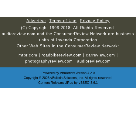
Advertise
Terms of Use
Privacy Policy
(C) Copyright 1996-2018. All Rights Reserved.
audioreview.com and the ConsumerReview Network are business
units of Invenda Corporation
Other Web Sites in the ConsumerReview Network:
mtbr.com
|
roadbikereview.com
|
carreview.com
|
photographyreview.com
|
audioreview.com
Powered by
vBulletin®
Version 4.2.0
Copyright © 2026 vBulletin Solutions, Inc. All rights reserved.
Content Relevant URLs by
vBSEO
3.6.1