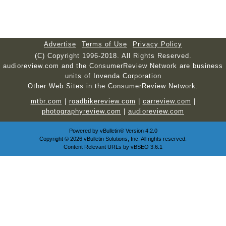
Advertise
Terms of Use
Privacy Policy
(C) Copyright 1996-2018. All Rights Reserved.
audioreview.com and the ConsumerReview Network are business
units of Invenda Corporation
Other Web Sites in the ConsumerReview Network:
mtbr.com
|
roadbikereview.com
|
carreview.com
|
photographyreview.com
|
audioreview.com
Powered by
vBulletin®
Version 4.2.0
Copyright © 2026 vBulletin Solutions, Inc. All rights reserved.
Content Relevant URLs by
vBSEO
3.6.1