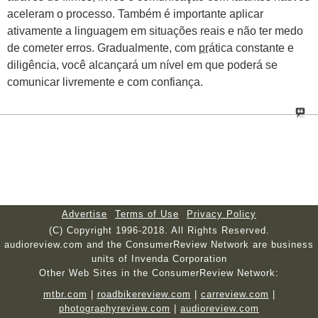
aceleram o processo. Também é importante aplicar
ativamente a linguagem em situações reais e não ter medo
de cometer erros. Gradualmente, com
pr
ática constante e
diligência, você alcançará um nível em que poderá se
comunicar livremente e com confiança.
Advertise
Terms of Use
Privacy Policy
(C) Copyright 1996-2018. All Rights Reserved.
audioreview.com and the ConsumerReview Network are business
units of Invenda Corporation
Other Web Sites in the ConsumerReview Network:
mtbr.com
|
roadbikereview.com
|
carreview.com
|
photographyreview.com
|
audioreview.com