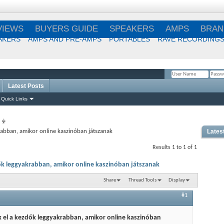
VIEWS
BUYERS GUIDE
SPEAKERS
AMPS
BRAN
AKERS
AMPS AND PRE-AMPS
PORTABLES
RAVE RECORDING
Latest Posts
Remember Me?
Quick Links
rabban, amikor online kaszinóban játszanak
Lates
Best
Results 1 to 1 of 1
Choi
ők leggyakrabban, amikor online kaszinóban játszanak
Share
Thread Tools
Display
Best
#1
 el a kezdők leggyakrabban, amikor online kaszinóban