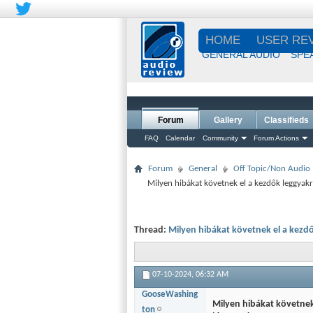
HOME
USER RE
GENERAL AUDIO
SPE
Forum
Gallery
Classifieds
FAQ
Calendar
Community
Forum Actions
Forum
General
Off Topic/Non Audio
Milyen hibákat követnek el a kezdők leggyak
Thread:
Milyen hibákat követnek el a kezd
07-10-2024,
06:32 AM
GooseWashing
Milyen hibákat követnek
ton