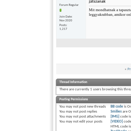
játszanak
Forum Regular
Mit mondhatnak a tapasztal
leggyakrabban, amikor onl
Join Date
Nov 2020
Posts
1,217
«
Pr
Thread Information
There are currently 1 users browsing this thr
Posting Permissions
You
may not
post new threads
BB code
is
O
You
may not
post replies
Smilies
are
O
You
may not
post attachments
[IMG]
code i
You
may not
edit your posts
[VIDEO]
code
HTML code i