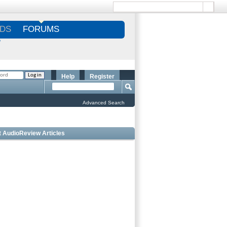
DS
FORUMS
S
Help
Register
Advanced Search
t AudioReview Articles
 Bookshelf Speakers Under $1000 - Editorâ€™s
ce
 Outdoor Speakers