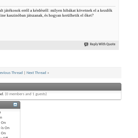
t játékosok erről a kérdésről: milyen hibákat követnek el a kezdők
Edito
ine kaszinóban játszanak, és hogyan kerülhetik el őket?
$100
Audio
Reply With Quote
Best
evious Thread
|
Next Thread
»
ead.
(0 members and 1 guests)
n
n
s
On
 is
On
s
On