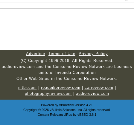
Advertise
Terms of Use
Privacy Policy
(C) Copyright 1996-2018. All Rights Reserved.
audioreview.com and the ConsumerReview Network are business
units of Invenda Corporation
Other Web Sites in the ConsumerReview Network:
mtbr.com
|
roadbikereview.com
|
carreview.com
|
photographyreview.com
|
audioreview.com
Powered by
vBulletin®
Version 4.2.0
Copyright © 2026 vBulletin Solutions, Inc. All rights reserved.
Content Relevant URLs by
vBSEO
3.6.1