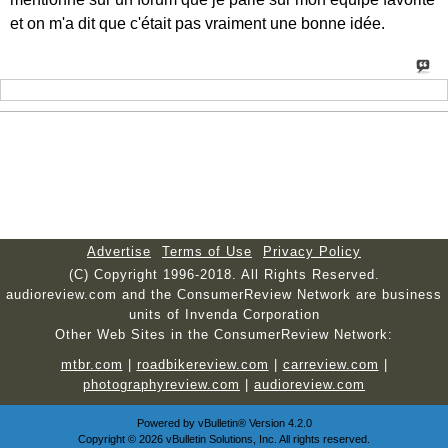
et on m'a dit que c'était pas vraiment une bonne idée.
Advertise
Terms of Use
Privacy Policy
(C) Copyright 1996-2018. All Rights Reserved.
audioreview.com and the ConsumerReview Network are business
units of Invenda Corporation
Other Web Sites in the ConsumerReview Network:
mtbr.com
|
roadbikereview.com
|
carreview.com
|
photographyreview.com
|
audioreview.com
Powered by
vBulletin®
Version 4.2.0
Copyright © 2026 vBulletin Solutions, Inc. All rights reserved.