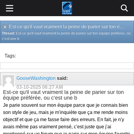
Est-ce qu'il vaut vraiment la peine de parier sur ton équipe préférée, ou c’est une b
Thread:
Est-ce qu'il vaut vraiment la peine de parier sur ton équipe préférée, ou
c’est une b
Tags:
GooseWashington
said:
03-10-2025
06:27 AM
Est-ce qu'il vaut vraiment la peine de parier sur ton
équipe préférée, ou c’est une b
Je parie souvent sur mon équipe parce que je connais bien
son style de jeu, mais je m'inquiète que ça me rende moins
objectif et que ça me fasse faire des erreurs. En fait, je n'y
avais même pas vraiment pensé, c'est juste que j'ai
mentionné sur un forum que je parie sur mon équipe favorite