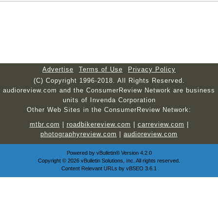
Advertise
Terms of Use
Privacy Policy
(C) Copyright 1996-2018. All Rights Reserved.
audioreview.com and the ConsumerReview Network are business
units of Invenda Corporation
Other Web Sites in the ConsumerReview Network:
mtbr.com
|
roadbikereview.com
|
carreview.com
|
photographyreview.com
|
audioreview.com
Powered by
vBulletin®
Version 4.2.0
Copyright © 2026 vBulletin Solutions, Inc. All rights reserved.
Content Relevant URLs by
vBSEO
3.6.1