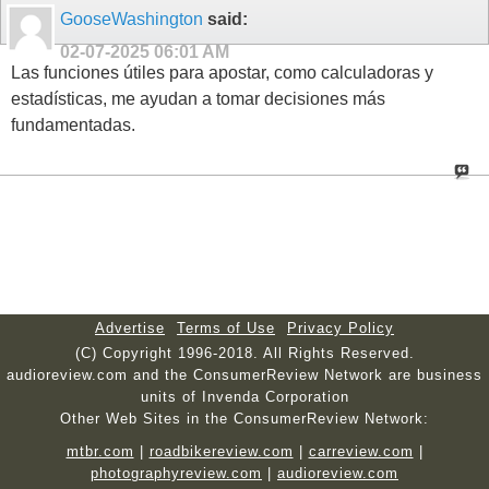
GooseWashington
said:
02-07-2025
06:01 AM
Las funciones útiles para apostar, como calculadoras y
estadísticas, me ayudan a tomar decisiones más
fundamentadas.
Advertise
Terms of Use
Privacy Policy
(C) Copyright 1996-2018. All Rights Reserved.
audioreview.com and the ConsumerReview Network are business
units of Invenda Corporation
Other Web Sites in the ConsumerReview Network:
mtbr.com
|
roadbikereview.com
|
carreview.com
|
photographyreview.com
|
audioreview.com