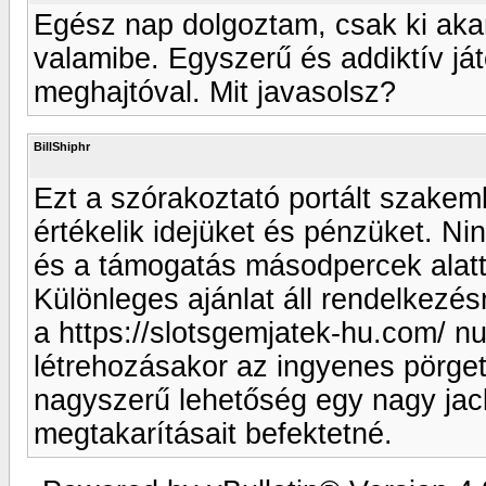
Egész nap dolgoztam, csak ki aka
valamibe. Egyszerű és addiktív já
meghajtóval. Mit javasolsz?
BillShiphr
Ezt a szórakoztató portált szakem
értékelik idejüket és pénzüket. N
és a támogatás másodpercek alatt
Különleges ajánlat áll rendelkezés
a https://slotsgemjatek-hu.com/ nu
létrehozásakor az ingyenes pörge
nagyszerű lehetőség egy nagy jack
megtakarításait befektetné.