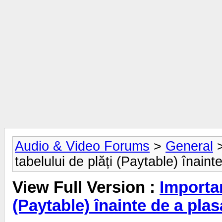
Audio & Video Forums
>
General
tabelului de plăți (Paytable) înain
View Full Version :
Importan
(Paytable) înainte de a pla