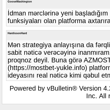
GooseWashington
İdman mərclərinə yeni başladığım
funksiyaları olan platforma axtar
HardissonHard
Mən strategiya anlayışına da fərql
sabit nəticə verəcəyinə inanmıram. 
proqnoz deyil. Buna görə AZMOSTW
(https://mostbet-yukle.info) platf
ideyasını real nəticə kimi qəbul et
Powered by vBulletin® Version 4.2
Inc. All