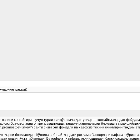
 уларнинг рақам&
иятларини кенгайтириш учун турли хил қўшимча дастурлар — кенгайтмалардан фойда
р сиз браузерларни оптималлаштириш, зарарли ҳаволаларни блоклаш ва махфийликни
sh.pro/mostbet-tirkew/) сайти сизга энг фойдали ва хавфсиз техник ечимларни тақдим 
птларни блоклашдир. Кўпгина веб-сайтлардаги реклама баннерлари нафақат кўришга 
дан олдин тўхтатиб қолади. Бу нафақат хавфсизликни оширади, балки саҳифаларнинг