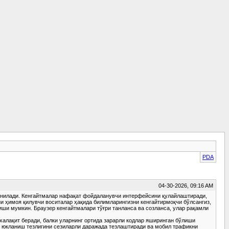
PDA
04-30-2026, 09:16 AM
ланилади. Кенгайтмалар нафақат фойдаланувчи интерфейсини қулайлаштиради,
 ҳимоя қилувчи воситалар ҳақида билимларингизни кенгайтирмоқчи бўлсангиз,
этиши мумкин. Браузер кенгайтмалари тўғри танланса ва созланса, улар рақамли
халақит беради, балки уларнинг ортида зарарли кодлар яширинган бўлиши
 юкланиш тезлигини сезиларли даражада тезлаштиради ва мобил трафикни