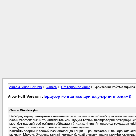
Audio & Video Forums
>
General
>
Off Topic/Non Audio
> Браузер кенгайтмалари ва
View Full Version :
Браузер кенгайтмалари ва уларнинг рақам&
GooseWashington
Веб-браузерлар интернетга чиқишнинг асосий воситаси бўлиб, уларнинг имкон
балки хавфсизликни таъминлашда ҳам муҳим техник вазифаларни бажаради. Ага
мостбет расмий веб-сайтини рўйхатдан ўтказиш (https://mostbetuz-royxatdan-oti
оламдаги энг яқин ҳимоячингизга айланиши мумкин.
Кенгайтмаларнинг асосий вазифаларидан бири — рекламаларни ва кераксиз скри
мумкин. Махсус блоклаш кенгайтмалари бундай элементларни саҳифа юкланиши