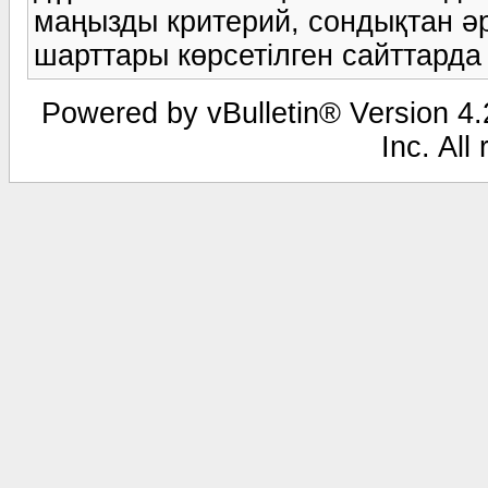
маңызды критерий, сондықтан ә
шарттары көрсетілген сайттарда 
Powered by vBulletin® Version 4.2
Inc. All