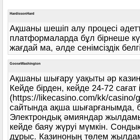
HardissonHard
Ақшаны шешіп алу процесі әдет
платформаларда бұл бірнеше кү
жағдай ма, әлде сенімсіздік белг
GooseWashington
Ақшаны шығару уақыты әр казин
Кейде бірден, кейде 24-72 сағат
(https://likecasino.com/kk/casino
сайтында ақша шығарғанымда, ба
Электрондық әмияндар жылдамыр
кейде баяу жүруі мүмкін. Сондық
дұрыс. Казиноның төлем жылдам