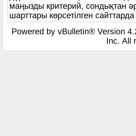
маңызды критерий, сондықтан ә
шарттары көрсетілген сайттарда 
Powered by vBulletin® Version 4.2
Inc. All