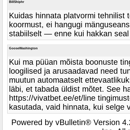
BillShiphr
Kuidas hinnata platvormi tehnilist
koormust, ei hangugi mänguseanssi
stabiilselt — enne kui hakkan sea
GooseWashington
Kui ma püüan mõista boonuste ting
loogilised ja arusaadavad need tu
muutun automaatselt ettevaatlikuks
läbi, et tabada üldist mõtet. See h
https://vivatbet.ee/et/line tingimu
kasutada, vaid hinnata, kui selge võ
Powered by vBulletin® Version 4.2