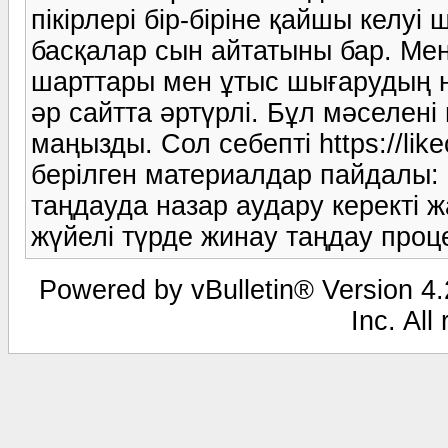
пікірлері бір-біріне қайшы келуі
басқалар сын айтатыны бар. Мен
шарттары мен ұтыс шығарудың н
әр сайтта әртүрлі. Бұл мәселен
маңызды. Сол себепті https://lik
берілген материалдар пайдалы: 
таңдауда назар аудару керекті ж
жүйелі түрде жинау таңдау проце
Powered by vBulletin® Version 4.2
Inc. All