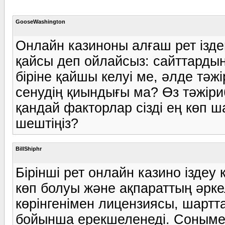
GooseWashington
Онлайн казиноны алғаш рет ізде
қайсы деп ойлайсыз: сайттардың
біріне қайшы келуі ме, әлде тәж
сенудің қиындығы ма? Өз тәжіри
қандай факторлар сізді ең көп 
шештіңіз?
BillShiphr
Бірінші рет онлайн казино іздеу
көп болуы және ақпараттың әрке
көрінгенімен лицензиясы, шарт
бойынша ерекшеленеді. Соныме