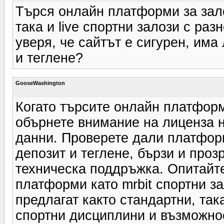
Търся онлайн платформи за зало
така и live спортни залози с раз
уверя, че сайтът е сигурен, има
и теглене?
GooseWashington
Когато търсите онлайн платформ
обърнете внимание на лиценза н
данни. Проверете дали платфор
депозит и теглене, бързи и проз
техническа поддръжка. Опитайте
платформи като mrbit спортни зало
предлагат както стандартни, така
спортни дисциплини и възможнос