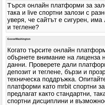
Търся онлайн платформи за зало
така и live спортни залози с раз
уверя, че сайтът е сигурен, има
и теглене?
GooseWashington
Когато търсите онлайн платформ
обърнете внимание на лиценза н
данни. Проверете дали платфор
депозит и теглене, бързи и проз
техническа поддръжка. Опитайте
платформи като mrbit спортни зало
предлагат както стандартни, така
спортни дисциплини и възможнос