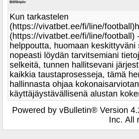
BillShiphr
Kun tarkastelen
(https://vivatbet.ee/fi/line/football)h
(https://vivatbet.ee/fi/line/footbal
helppoutta, huomaan keskittyväni s
nopeasti löydän tarvitsemiani tieto
selkeitä, tunnen hallitsevani järje
kaikkia taustaprosesseja, tämä hen
hallinnasta ohjaa kokonaisarviotani
käyttäjäystävällisenä alustan koke
Powered by vBulletin® Version 4.2
Inc. All