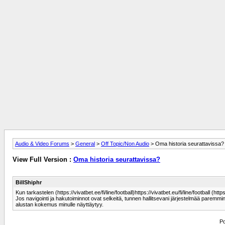
Audio & Video Forums
>
General
>
Off Topic/Non Audio
> Oma historia seurattavissa?
View Full Version :
Oma historia seurattavissa?
BillShiphr
Kun tarkastelen (https://vivatbet.ee/fi/line/football)https://vivatbet.eu/fi/line/football (
Jos navigointi ja hakutoiminnot ovat selkeitä, tunnen hallitsevani järjestelmää paremmi
alustan kokemus minulle näyttäytyy.
Po