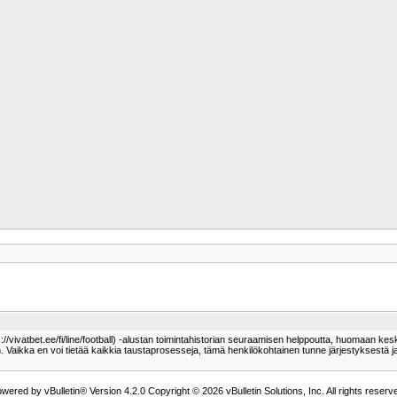
https://vivatbet.ee/fi/line/football) -alustan toimintahistorian seuraamisen helppoutta, huomaan ke
n. Vaikka en voi tietää kaikkia taustaprosesseja, tämä henkilökohtainen tunne järjestyksestä ja
wered by vBulletin® Version 4.2.0 Copyright © 2026 vBulletin Solutions, Inc. All rights reserv