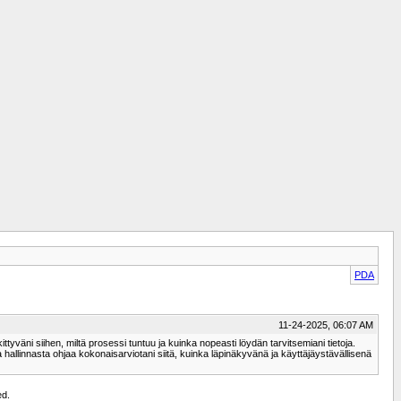
PDA
11-24-2025, 06:07 AM
skittyväni siihen, miltä prosessi tuntuu ja kuinka nopeasti löydän tarvitsemiani tietoja.
 hallinnasta ohjaa kokonaisarviotani siitä, kuinka läpinäkyvänä ja käyttäjäystävällisenä
ed.