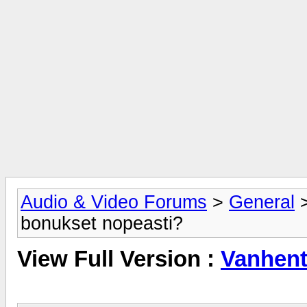
Audio & Video Forums
>
General
bonukset nopeasti?
View Full Version :
Vanhent