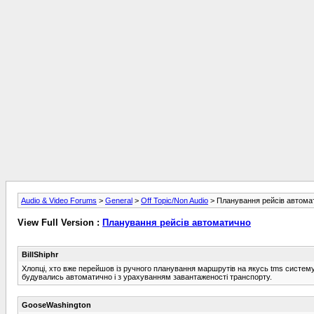
Audio & Video Forums
>
General
>
Off Topic/Non Audio
> Планування рейсів автома
View Full Version :
Планування рейсів автоматично
BillShiphr
Хлопці, хто вже перейшов із ручного планування маршрутів на якусь tms систем
будувались автоматично і з урахуванням завантаженості транспорту.
GooseWashington