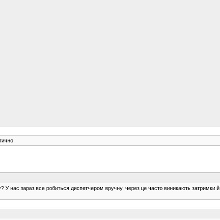
тично
у? У нас зараз все робиться диспетчером вручну, через це часто виникають затримки