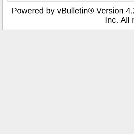
Powered by vBulletin® Version 4.2
Inc. All