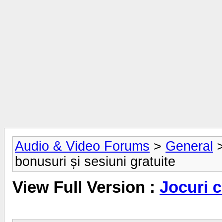
Audio & Video Forums
>
General
bonusuri și sesiuni gratuite
View Full Version :
Jocuri c