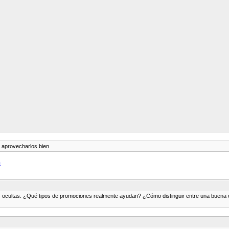
aprovecharlos bien
n
es ocultas. ¿Qué tipos de promociones realmente ayudan? ¿Cómo distinguir entre una buena 