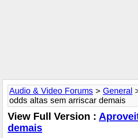
Audio & Video Forums
>
General
odds altas sem arriscar demais
View Full Version :
Aprovei
demais