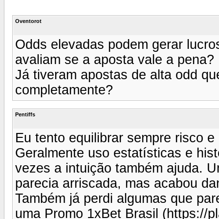
Oventorot
Odds elevadas podem gerar lucro
avaliam se a aposta vale a pena? U
Já tiveram apostas de alta odd qu
completamente?
Pentiffs
Eu tento equilibrar sempre risco 
Geralmente uso estatísticas e his
vezes a intuição também ajuda. U
parecia arriscada, mas acabou da
Também já perdi algumas que par
uma Promo 1xBet Brasil (https://p