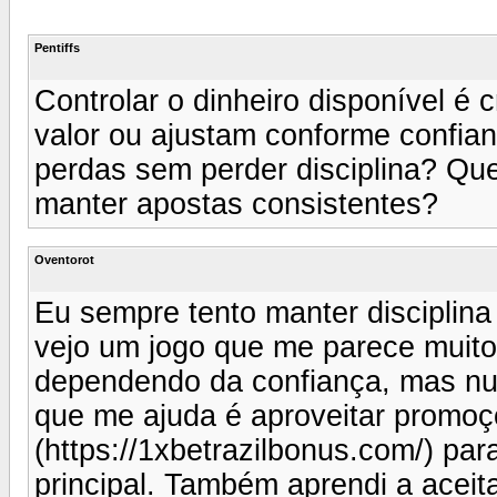
Pentiffs
Controlar o dinheiro disponível 
valor ou ajustam conforme confi
perdas sem perder disciplina? Qu
manter apostas consistentes?
Oventorot
Eu sempre tento manter discipli
vejo um jogo que me parece muito
dependendo da confiança, mas nu
que me ajuda é aproveitar promo
(https://1xbetrazilbonus.com/) pa
principal. Também aprendi a acei