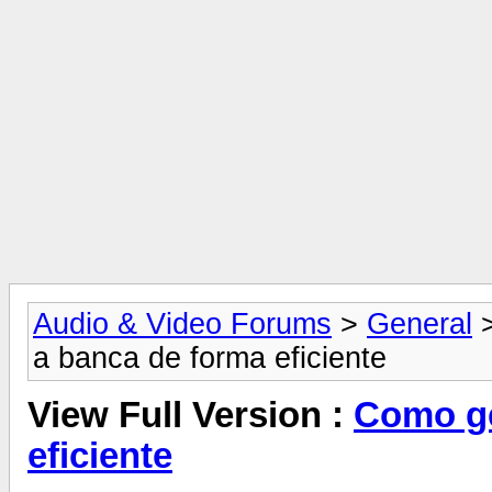
Audio & Video Forums
>
General
a banca de forma eficiente
View Full Version :
Como ge
eficiente