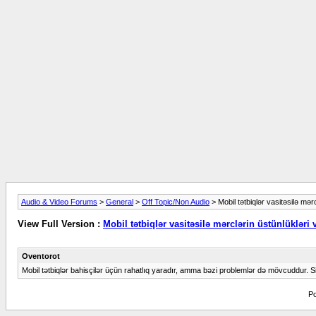
Audio & Video Forums
>
General
>
Off Topic/Non Audio
> Mobil tətbiqlər vasitəsilə mər
View Full Version :
Mobil tətbiqlər vasitəsilə mərclərin üstünlükləri 
Oventorot
Mobil tətbiqlər bahisçilər üçün rahatlıq yaradır, amma bəzi problemlər də mövcuddur. Siz
Po