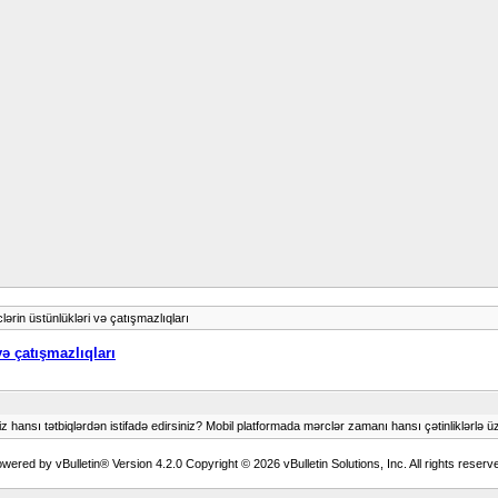
clərin üstünlükləri və çatışmazlıqları
və çatışmazlıqları
 hansı tətbiqlərdən istifadə edirsiniz? Mobil platformada mərclər zamanı hansı çətinliklərlə ü
wered by vBulletin® Version 4.2.0 Copyright © 2026 vBulletin Solutions, Inc. All rights reserv