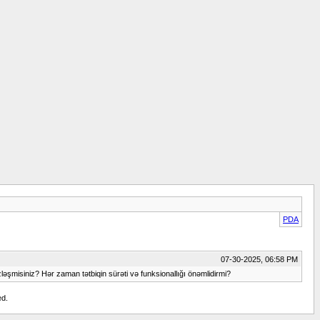
PDA
07-30-2025, 06:58 PM
zləşmisiniz? Hər zaman tətbiqin sürəti və funksionallığı önəmlidirmi?
ed.