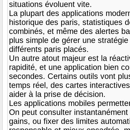
situations évoluent vite.
La plupart des applications modern
historique des paris, statistiques d
combinés, et même des alertes bas
plus simple de gérer une stratégie 
différents paris placés.
Un autre atout majeur est la réactiv
rapidité, et une application bien 
secondes. Certains outils vont pl
temps réel, des cartes interactives
aider à la prise de décision.
Les applications mobiles permette
On peut consulter instantanément s
gains, ou fixer des limites automa