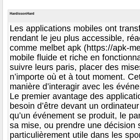
HardissonHard
Les applications mobiles ont trans
rendant le jeu plus accessible, réac
comme melbet apk (https://apk-mel
mobile fluide et riche en fonctionn
suivre leurs paris, placer des mis
n’importe où et à tout moment. Cet
manière d’interagir avec les événe
Le premier avantage des applicatio
besoin d’être devant un ordinateur
qu’un événement se produit, le pari
sa mise, ou prendre une décision s
particulièrement utile dans les spo