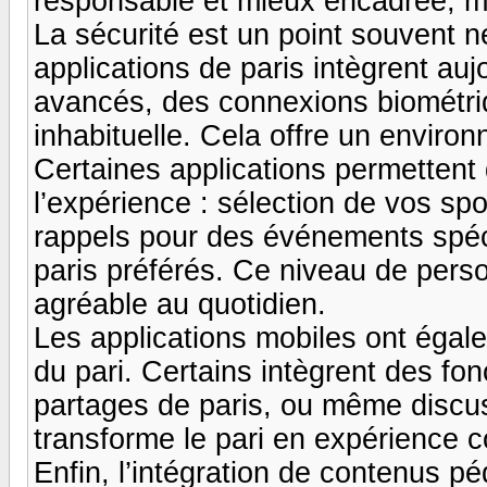
responsable et mieux encadrée, m
La sécurité est un point souvent 
applications de paris intègrent au
avancés, des connexions biométriq
inhabituelle. Cela offre un enviro
Certaines applications permettent
l’expérience : sélection de vos spo
rappels pour des événements spéc
paris préférés. Ce niveau de personn
agréable au quotidien.
Les applications mobiles ont égal
du pari. Certains intègrent des fo
partages de paris, ou même discu
transforme le pari en expérience c
Enfin, l’intégration de contenus p