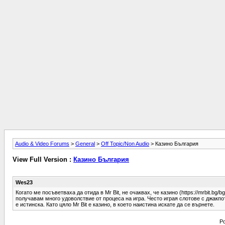
Audio & Video Forums
>
General
>
Off Topic/Non Audio
> Казино България
View Full Version :
Казино България
Wes23
Когато ме посъветваха да отида в Mr Bit, не очаквах, че казино (https://mrbit.
получавам много удоволствие от процеса на игра. Често играя слотове с джакпот
е истинска. Като цяло Mr Bit е казино, в което наистина искате да се върнете.
Po