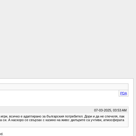
PDA
07-03-2025, 03:53 AM
 игри, всичко е адаптирано за българския потребител. Дори и да не спечеля, пак
а си. А наскоро се свързах с казино на живо: дилърите са учтиви, атмосферата
ed.