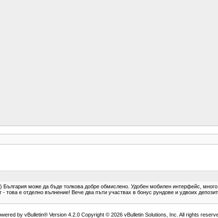
bg/bg) България може да бъде толкова добре обмислено. Удобен мобилен интерфейс, много
 - това е отделно вълнение! Вече два пъти участвах в бонус рундове и удвоих депозит
wered by vBulletin® Version 4.2.0 Copyright © 2026 vBulletin Solutions, Inc. All rights reserv