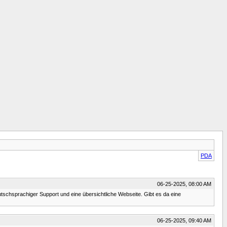
PDA
06-25-2025, 08:00 AM
eutschsprachiger Support und eine übersichtliche Webseite. Gibt es da eine
06-25-2025, 09:40 AM