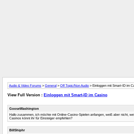
Audio & Video Forums
>
General
>
Off Topic/Non Audio
> Einloggen mit Smart-ID im C
View Full Version :
Einloggen mit Smart-ID im Casino
GooseWashington
Hallo zusammen, ich möchte mit Online-Casino-Spielen anfangen, weiß aber nicht, welc
Casinos könnt ihr für Einsteiger empfehlen?
BillShiphr