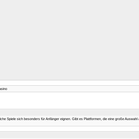
asino
he Spiele sich besonders für Anfänger eignen. Gibt es Plattformen, die eine große Auswahl a