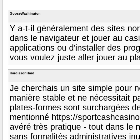
GooseWashington
Y a-t-il généralement des sites n
dans le navigateur et jouer au cas
applications ou d'installer des pr
vous voulez juste aller jouer au pla
HardissonHard
Je cherchais un site simple pour n
manière stable et ne nécessitait
plates-formes sont surchargées de 
mentionné https://sportcashcasino.c
avéré très pratique - tout dans le 
sans formalités administratives in