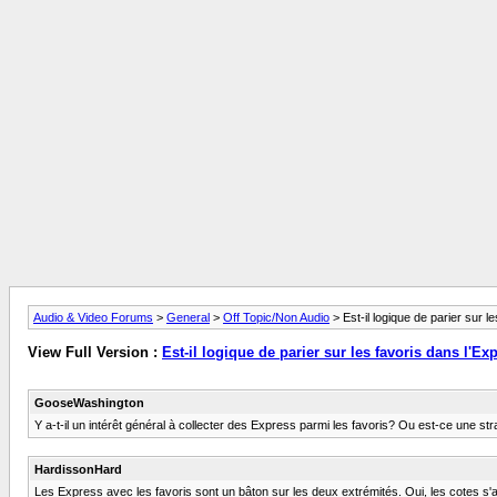
Audio & Video Forums
>
General
>
Off Topic/Non Audio
> Est-il logique de parier sur l
View Full Version :
Est-il logique de parier sur les favoris dans l'Ex
GooseWashington
Y a-t-il un intérêt général à collecter des Express parmi les favoris? Ou est-ce une str
HardissonHard
Les Express avec les favoris sont un bâton sur les deux extrémités. Oui, les cotes s'add