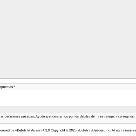
 apuestas?
is decisiones pasadas. Ayuda a encontrar los puntos débiles de mi estrategia y corregirlos. T
wered by vBulletin® Version 4.2.0 Copyright © 2026 vBulletin Solutions, Inc. All rights reserv