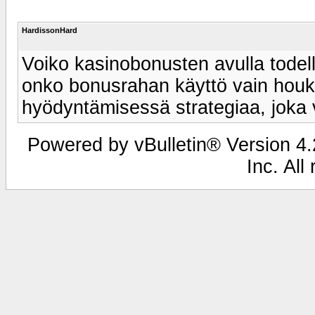
HardissonHard
Voiko kasinobonusten avulla todella
onko bonusrahan käyttö vain hou
hyödyntämisessä strategiaa, joka 
Powered by vBulletin® Version 4.2
Inc. All