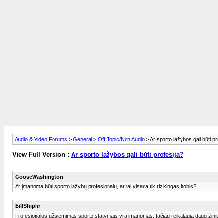
Audio & Video Forums
>
General
>
Off Topic/Non Audio
> Ar sporto lažybos gali būti pr
View Full Version :
Ar sporto lažybos gali būti profesija?
GooseWashington
Ar įmanoma būti sporto lažybų profesionalu, ar tai visada tik rizikingas hobis?
BillShiphr
Profesionalus užsiėmimas sporto statymais yra įmanomas, tačiau reikalauja daug žinių, di