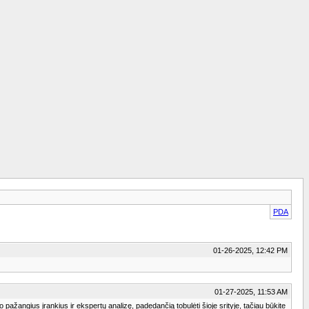
PDA
01-26-2025, 12:42 PM
01-27-2025, 11:53 AM
pažangius įrankius ir ekspertų analizę, padedančią tobulėti šioje srityje, tačiau būkite