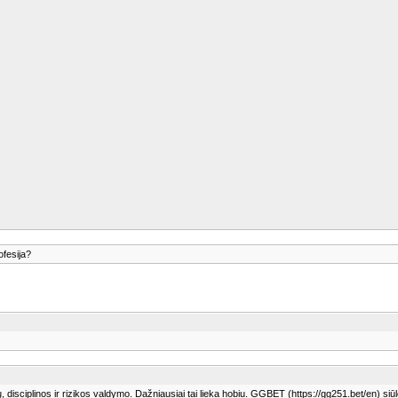
ofesija?
sciplinos ir rizikos valdymo. Dažniausiai tai lieka hobiu. GGBET (https://gg251.bet/en) siūlo 