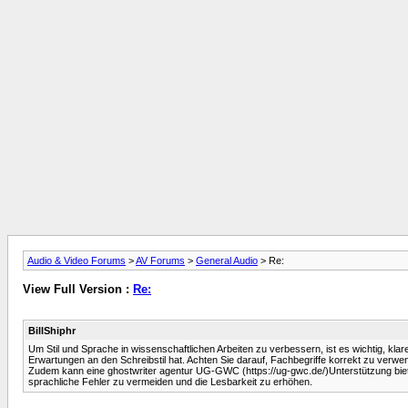
Audio & Video Forums
>
AV Forums
>
General Audio
> Re:
View Full Version :
Re:
BillShiphr
Um Stil und Sprache in wissenschaftlichen Arbeiten zu verbessern, ist es wichtig, kla
Erwartungen an den Schreibstil hat. Achten Sie darauf, Fachbegriffe korrekt zu verwend
Zudem kann eine ghostwriter agentur UG-GWC (https://ug-gwc.de/)Unterstützung bieten, 
sprachliche Fehler zu vermeiden und die Lesbarkeit zu erhöhen.