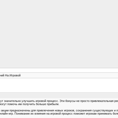
ний На Игровой
гут значительно улучшить игровой процесс. Эти бонусы-не просто привлекательная рек
огут помочь им получить больше прибыли.
 акции предназначены для привлечения новых игроков, сохранения существующих и п
нлайн-игр. Понимание их влияния на игровой процесс поможет игрокам принимать бо