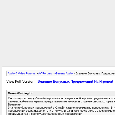
Audio & Video Forums
>
AV Forums
>
General Audio
> Влияние Бонусных Предложе
View Full Version :
Влияние Бонусных Предложений На Игровой
GooseWashington
Как эксперт по миру Онлайн-игр, я воочию видел, как бонусные предложения мо
своими любимыми играми, предоставляя им множество преимуществ, которые м
Введение
Значение бонусных предложений в Онлайн казино невозможно переоценить. Эти
предложений возврата денег-эти стимулы играют ключевую роль в экосистеме о
Преимущества и преимущества бонусных предложений