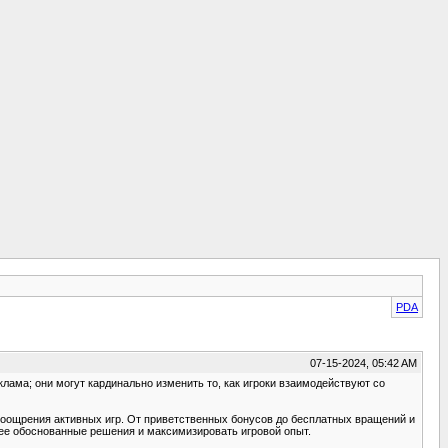
PDA
07-15-2024, 05:42 AM
лама; они могут кардинально изменить то, как игроки взаимодействуют со
оощрения активных игр. От приветственных бонусов до бесплатных вращений и
лее обоснованные решения и максимизировать игровой опыт.