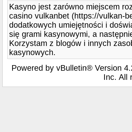
Kasyno jest zarówno miejscem roz
casino vulkanbet (https://vulkan-b
dodatkowych umiejętności i doświa
się grami kasynowymi, a następnie
Korzystam z blogów i innych zaso
kasynowych.
Powered by vBulletin® Version 4.2
Inc. All