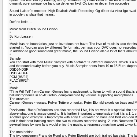
dynamik og et swingende band så det er en fryd! Og igen er det en live optagelse!
Sound Liaison´s motto er: High Realistic Audio Recording. Og dét er da vidst lige hvad 
in google translate that means;
Der' no limits ...
Music from Dutch Sound Liaison.
*
By Kurt Lassen
*
Music has no boundaries, just as love does not have. The love of music is also the fi
started in. You can also try different file formats, perhaps your DAC does not reprodu
In addition to good sound and great music, the Sound Liaison also a lot of facts about
*
Sampler
You can start with their Music Sampler with a total of 11 different numbers, which is 
and the sound quality before you buy. Music Sampler costs from 10 to 15 Euro, depend
DSD64-DSF
DSD64-DFF
PCM (96/24)
FLAC (96/24)
*
Music
"Time Will Tell" from Carmen Gomes Inc is gudesmuk to listen to, with a sound that is a
ball microphones in an AB setup, complemented by various supporting microphones.
The crew are:
Carmen Gomes - vocals, Folker Tettero on guitar, Peter Bjornild excels on bass and 
*
Pizzicanto - Bach Reflections are also recorded Live, it is not what it is special, the 
above what one is accustomed to. It is further important to emphasize that it is a 1: 1 c
Another good example is Impromptu with Tony Overwater on bass and Bert van den Brink o
and in their best listening room, the two musicians recorded using. 2 units Neuman
several times by new fans would enjoy the music, an espresso machine went to work, an
*
The men behind
The two gentlemen Frans de Rond and Peter Bjørnild are both trained bassists. The lat