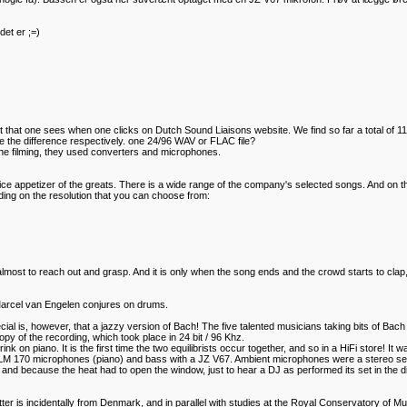
det er ;=)
rst that one sees when one clicks on Dutch Sound Liaisons website. We find so far a total of 
ce the difference respectively. one 24/96 WAV or FLAC file?
 the filming, they used converters and microphones.
a nice appetizer of the greats. There is a wide range of the company's selected songs. And on
ing on the resolution that you can choose from:
lmost to reach out and grasp. And it is only when the song ends and the crowd starts to clap,
Marcel van Engelen conjures on drums.
special is, however, that a jazzy version of Bach! The five talented musicians taking bits of Ba
opy of the recording, which took place in 24 bit / 96 Khz.
n piano. It is the first time the two equilibrists occur together, and so in a HiFi store! It 
n TLM 170 microphones (piano) and bass with a JZ V67. Ambient microphones were a stereo s
d because the heat had to open the window, just to hear a DJ as performed its set in the di
ter is incidentally from Denmark, and in parallel with studies at the Royal Conservatory of