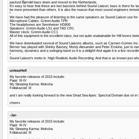
packed Bjørnild bass down and moved to the Netherlands.
It's easy to hear that these are two bassists behind Sound Liaison; bass is there for lav
be more presented than others. It is also the reason that most sound engineers imme
*
We have had the pleasure of listening to the same speakers as Sound Liaison use for 
Microphone Cables: Grimm Audio TPR
The headphones are Sennheiser HD800
Speakers: Grimm Audio LS1 and TAD CR1
Master clock: Grimm Audio CC1
All of this equipment in the excellent class, but not quite unattainable for Hifi lovers
*
We have downloaded several of Sound Liaisons albums, such as Carmen Gomes Inc.'s 
Berner has played with Shirley Bassey, Monty Alexander and Peter Erskine, just to name
harmony, dynamics and a swinging band so it is a delight! And again it is a live recordin
*
Sound Liaison's motto is: High Realistic Audio Recording. And that is as known just what
unleasHell
My favorite releases of 2015 include:
Papir: III-IV
My Sleeping Karma: Moksha
Follakazoid: III
and I am really looking forward to the new Dead Sea Apes: Spectral Domain due on in
cheers
-Jar-
My favorite releases of 2015 include:
Papir: III-IV
My Sleeping Karma: Moksha
Follakazoid: III