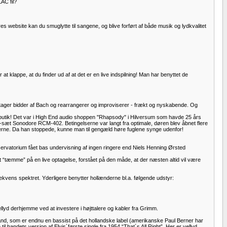
AC fil?
s website kan du smuglytte til sangene, og blive forført af både musik og lydkvalitet
at klappe, at du finder ud af at det er en live indspilning! Man har benyttet de
re tager bidder af Bach og rearrangerer og improviserer - frækt og nyskabende. Og
butik! Det var i High End audio shoppen ''Rhapsody" i Hilversum som havde 25 års
sæt Sonodore RCM-402. Betingelserne var langt fra optimale, døren blev åbnet flere
jerne. Da han stoppede, kunne man til gengæld høre fuglene synge udenfor!
ervatorium fået bas undervisning af ingen ringere end Niels Henning Ørsted
t “tæmme” på en live optagelse, forstået på den måde, at der næsten altid vil være
frekvens spektret. Yderligere benytter hollænderne bl.a. følgende udstyr:
llyd derhjemme ved at investere i højttalere og kabler fra Grimm.
d, som er endnu en bassist på det hollandske label (amerikanske Paul Berner har
bandets version af Elvis´første single fra 1954 “That´s All Right”. Her er vellyd,