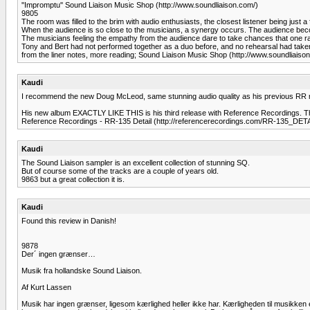
''Impromptu'' Sound Liaison Music Shop (http://www.soundliaison.com/)
9805
The room was filled to the brim with audio enthusiasts, the closest listener being just
When the audience is so close to the musicians, a synergy occurs. The audience beco
The musicians feeling the empathy from the audience dare to take chances that one rar
Tony and Bert had not performed together as a duo before, and no rehearsal had taken
from the liner notes, more reading; Sound Liaison Music Shop (http://www.soundliaiso
Kaudi
I recommend the new Doug McLeod, same stunning audio quality as his previous RR 
His new album EXACTLY LIKE THIS is his third release with Reference Recordings. This
Reference Recordings - RR-135 Detail (http://referencerecordings.com/RR-135_DET
Kaudi
The Sound Liaison sampler is an excellent collection of stunning SQ.
But of course some of the tracks are a couple of years old.
9863 but a great collection it is.
Kaudi
Found this review in Danish!
9878
Der´ ingen grænser…
Musik fra hollandske Sound Liaison.
Af Kurt Lassen
Musik har ingen grænser, ligesom kærlighed heller ikke har. Kærligheden til musikken er