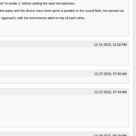
ot'' in studio 2, before adding the spot microphones.
e paino and the drums have been given a position in the sound field, not spread out
y approach, with the instruments piled on top of each other.
12-15-2015, 12:02 PM
12-27-2015, 07:40 AM
12-27-2015, 07:44 AM
12-28-2015, 05:29 PM