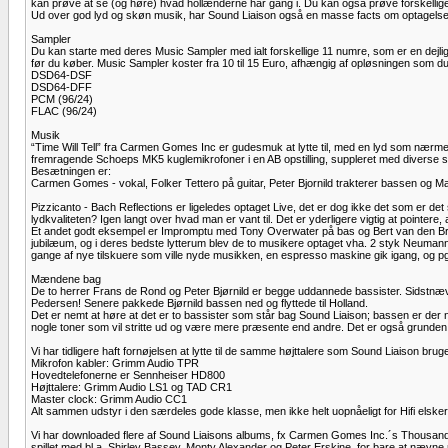
kan prøve at se (og høre) hvad hollænderne har gang i. Du kan også prøve forskellige 
Ud over god lyd og skøn musik, har Sound Liaison også en masse facts om optagelse
Sampler
Du kan starte med deres Music Sampler med ialt forskellige 11 numre, som er en dejlig 
før du køber. Music Sampler koster fra 10 til 15 Euro, afhængig af opløsningen som d
DSD64-DSF
DSD64-DFF
PCM (96/24)
FLAC (96/24)
Musik
“Time Will Tell” fra Carmen Gomes Inc er gudesmuk at lytte til, med en lyd som nærmest er
fremragende Schoeps MK5 kuglemikrofoner i en AB opstilling, suppleret med diverse s
Besætningen er:
Carmen Gomes - vokal, Folker Tettero på guitar, Peter Bjornild trakterer bassen og M
Pizzicanto - Bach Reflections er ligeledes optaget Live, det er dog ikke det som er de
lydkvaliteten? Igen langt over hvad man er vant til. Det er yderligere vigtig at pointere,
Et andet godt eksempel er Impromptu med Tony Overwater på bas og Bert van den Brink
jubilæum, og i deres bedste lytterum blev de to musikere optaget vha. 2 styk Neuman
gange af nye tilskuere som ville nyde musikken, en espresso maskine gik igang, og p
Mændene bag
De to herrer Frans de Rond og Peter Bjørnild er begge uddannede bassister. Sidstnæv
Pedersen! Senere pakkede Bjørnild bassen ned og flyttede til Holland.
Det er nemt at høre at det er to bassister som står bag Sound Liaison; bassen er der 
nogle toner som vil stritte ud og være mere præsente end andre. Det er også grunden ti
Vi har tidligere haft fornøjelsen at lytte til de samme højttalere som Sound Liaison br
Mikrofon kabler: Grimm Audio TPR
Hovedtelefonerne er Sennheiser HD800
Højttalere: Grimm Audio LS1 og TAD CR1
Master clock: Grimm Audio CC1
Alt sammen udstyr i den særdeles gode klasse, men ikke helt uopnåeligt for Hifi elske
Vi har downloaded flere af Sound Liaisons albums, fx Carmen Gomes Inc.´s Thousand
spillet med bl.a. Shirley Bassey, Monty Alexander og Peter Erskine, for bare at nævne 