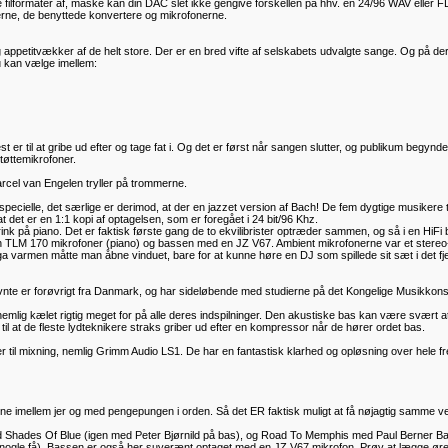
filformater af, måske kan din DAC slet ikke gengive forskellen på hhv. en 24/96 WAV eller FL
rne, de benyttede konvertere og mikrofonerne.
appetitvækker af de helt store. Der er en bred vifte af selskabets udvalgte sange. Og på dere
u kan vælge imellem:
 til at gribe ud efter og tage fat i. Og det er først når sangen slutter, og publikum begynder 
tøttemikrofoner.
arcel van Engelen tryller på trommerne.
t specielle, det særlige er derimod, at der en jazzet version af Bach! De fem dygtige musike
 at det er en 1:1 kopi af optagelsen, som er foregået i 24 bit/96 Khz.
 på piano. Det er faktisk første gang de to ekvilibrister optræder sammen, og så i en HiFi 
n TLM 170 mikrofoner (piano) og bassen med en JZ V67. Ambient mikrofonerne var et stereo-
ga varmen måtte man åbne vinduet, bare for at kunne høre en DJ som spillede sit sæt i det f
nte er forøvrigt fra Danmark, og har sideløbende med studierne på det Kongelige Musikkons
nemlig kælet rigtig meget for på alle deres indspilninger. Den akustiske bas kan være svært a
l at de fleste lydteknikere straks griber ud efter en kompressor når de hører ordet bas.
uger til mixning, nemlig Grimm Audio LS1. De har en fantastisk klarhed og opløsning over hele 
rne imellem jer og med pengepungen i orden. Så det ER faktisk muligt at få nøjagtig samme ve
 Shades Of Blue (igen med Peter Bjørnild på bas), og Road To Memphis med Paul Berner Ban
nogle få). Bassen er også her suverænt optaget med en JZ V67 mikrofon. Prøv at lægge øre til 