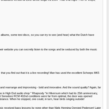
11 albums, some test discs, so you can try to see (and hear) what the Dutch have
 their website you can secretly listen to the songs and be seduced by both the music
 that you find out that it is a live recording! Man has used the excellent Schoeps MK5
ch and rearrange and improvising - bold and innovative. And the sound quality? Again, far
was in High End audio shop '' Rhapsody "in Hilversum which had its 25th anniversary,
et Sonodore RCM 402nd conditions were far from optimal, the door was opened
stance. When he stopped, one could, in turn, hear birds singing outside!
 Music received bass lessons by none other than Niels Henning Oersted Pedersen! Later