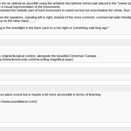
 trio as optimal as possible using the ambient microphone stereo pair placed in the ''sweet sp
 a visual representation of the instruments.
nted the melodic part of each instrument to stand out but not overshadow the whole, thus th
ween the speakers, standing left to right, instead of the more common, commercial radio friendl
 on the other hand........
ng in the moonlight in the back yard on a hot night or something said long ago."
s original liturgical context, alongside the beautiful Christmas Cantata.
ttp://www.linnrecords.com/recording-magnificat.aspx)
n piano sound but is maybe a bit more accessible in terms of listening.
p://www.soundliaison.com/)