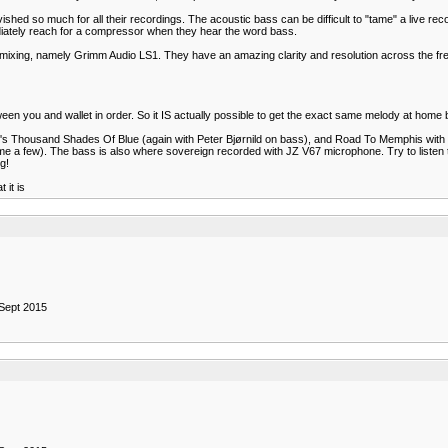
ished so much for all their recordings. The acoustic bass can be difficult to "tame" a live rec
diately reach for a compressor when they hear the word bass.
mixing, namely Grimm Audio LS1. They have an amazing clarity and resolution across the fre
 between you and wallet in order. So it IS actually possible to get the exact same melody at ho
Thousand Shades Of Blue (again with Peter Bjørnild on bass), and Road To Memphis with Pa
 a few). The bass is also where sovereign recorded with JZ V67 microphone. Try to listen to t
g!
 it is
 Sept 2015