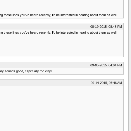
 these lines you've heard recently, I'd be interested in hearing about them as well.
08-19-2015, 08:48 PM
 these lines you've heard recently, I'd be interested in hearing about them as well.
09-05-2015, 04:04 PM
ly sounds good, especially the vinyl.
09-14-2015, 07:46 AM