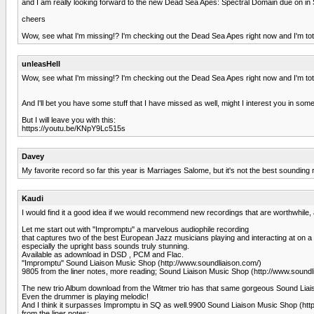
and I am really looking forward to the new Dead Sea Apes: Spectral Domain due on in
cheers
Wow, see what I'm missing!? I'm checking out the Dead Sea Apes right now and I'm total
unleasHell
Wow, see what I'm missing!? I'm checking out the Dead Sea Apes right now and I'm total
And I'll bet you have some stuff that I have missed as well, might I interest you in s
But I will leave you with this:
https://youtu.be/KNpY9Lc515s
Davey
My favorite record so far this year is Marriages Salome, but it's not the best soundi
Kaudi
I would find it a good idea if we would recommend new recordings that are worthwhile,
Let me start out with ''Impromptu'' a marvelous audiophile recording
that captures two of the best European Jazz musicians playing and interacting at on a 
especially the upright bass sounds truly stunning.
Available as adownload in DSD , PCM and Flac.
''Impromptu'' Sound Liaison Music Shop (http://www.soundliaison.com/)
9805 from the liner notes, more reading; Sound Liaison Music Shop (http://www.soundl
The new trio Album download from the Witmer trio has that same gorgeous Sound Liaiso
Even the drummer is playing melodic!
And I think it surpasses Impromptu in SQ as well.9900 Sound Liaison Music Shop (htt
from the liner notes;