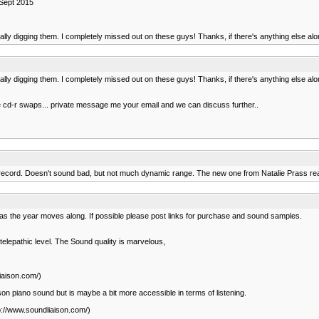
 Sept 2015
ly digging them. I completely missed out on these guys! Thanks, if there's anything else along
ly digging them. I completely missed out on these guys! Thanks, if there's anything else along
ome cd-r swaps... private message me your email and we can discuss further..
ng record. Doesn't sound bad, but not much dynamic range. The new one from Natalie Prass real
 as the year moves along. If possible please post links for purchase and sound samples.
telepathic level. The Sound quality is marvelous,
iaison.com/)
n piano sound but is maybe a bit more accessible in terms of listening.
p://www.soundliaison.com/)