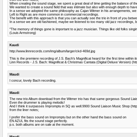
When creating the sound stage, we spent a great deal of time getting the balance of the
We wanted to create a sound field that was intimate but also with enough depth to have
In a sense we adopted the same philosophy as Cajan Witmer in his arrangements, we wa
Left to Right as are more common in commercial recordings.
The benefit with this approach is that you can actually see the trio in front of you bet
In a sense we are old fashioned, maybe we listened to too many old jazz recordings, but
''The memory of things gone is important to a jazz musician. Things like old folks singi
(Louis Armstrong)
Kaudi
http://www.linnrecords.com/img/album/larger/ckd-469d.jpg
This is the premiere recording of J.S. Bach's Magnificat heard for the first time within it
Linn Records - J.S. Bach: Magnificat & Christmas Cantata (Digital Deluxe Version) (h
Maudi
I concur, lovely Bach recording.
Maudi
The new trio Album download from the Witmer trio has that same gorgeous Sound Liaiso
Even the drummer is playing melodic!
And I think it surpasses Impromptu in SQ as well.9900 Sound Liaison Music Shop (htt
from the liner notes;
I prefer the bass sound on Impromptu but on the other hand the bass sound on
EN AZUL fits the sound stage perfectly.
p.s. both albums are on sale at the moment.
Maudi