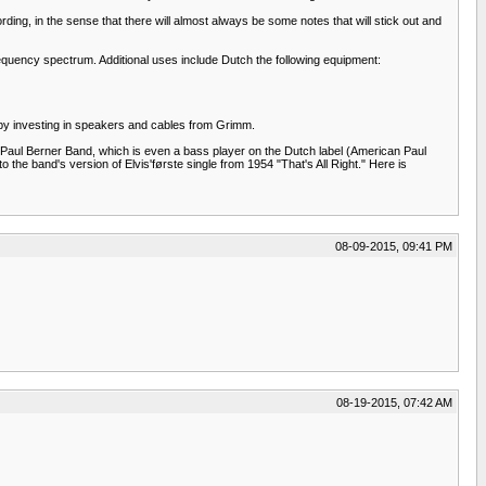
ording, in the sense that there will almost always be some notes that will stick out and
quency spectrum. Additional uses include Dutch the following equipment:
me by investing in speakers and cables from Grimm.
ul Berner Band, which is even a bass player on the Dutch label (American Paul
he band's version of Elvis'første single from 1954 "That's All Right." Here is
08-09-2015, 09:41 PM
08-19-2015, 07:42 AM