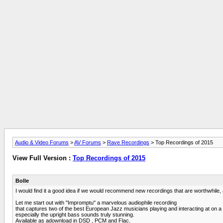
Audio & Video Forums
>
AV Forums
>
Rave Recordings
> Top Recordings of 2015
View Full Version :
Top Recordings of 2015
Bolle
I would find it a good idea if we would recommend new recordings that are worthwhile,
Let me start out with ''Impromptu'' a marvelous audiophile recording
that captures two of the best European Jazz musicians playing and interacting at on a 
especially the upright bass sounds truly stunning.
Available as adownload in DSD , PCM and Flac.